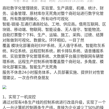
作者：
本站
来源：
本站
时间：
2023/4/19 14:23:45
次数：
商砼数字化管理磅房、实验室、生产调度、机楼、统计、财
务、设备管理、原材库存无死角对整个商砼站进行数字化管
理。所有数据明确化、所有动作可视化
智能-链接-互通打通商砼站、工地、供应商。借用互联网、区
块链、移动端、物联网、智能设备、无人值守、智能物流、
自助打票整个下料、生产、运输、施工、采购、过磅、结算
对账做到可视化、数据化。环环相扣，一目了然
覆盖 模块化部署商砼ERP系统、无人值守系统、智能吹灰系
统、料位系统、远程控制系统，刷卡排队系统、语音播报系
统、实验室数字化管理系统、大数据平台展示物联网车辆管
扫描微信二维码
X
理系统、远程生产控制系统等覆盖整个商砼站，多角度、模
块化部署实施。智能生产无死角
服务不休息24小时服务体系，人员部署实施、提供针对性管
理建议，一次合作终身朋友
1、实现了一机双控
通过对现有4条生产线的控制系统进行改造升级，实现了一个
人一台计算机控制两条生产线，直接为企业减少了50%的操